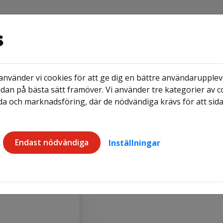
s
nvänder vi cookies för att ge dig en bättre användaruppleve
Ledigt just nu
Frågor & Svar
dan på bästa sätt framöver. Vi använder tre kategorier av c
a och marknadsföring, där de nödvändiga krävs för att sid
g
Registrering sökande
Endast nödvändiga
Inställningar
ökande