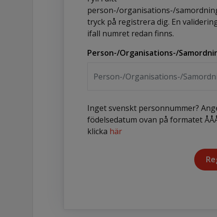
person-/organisations-/samordni
tryck på registrera dig. En valider
ifall numret redan finns.
Person-/Organisations-/Samordni
Inget svenskt personnummer? Ange
födelsedatum ovan på formatet 
klicka
här
Re