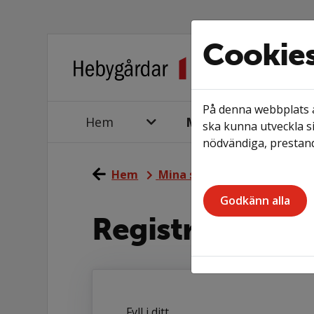
Cookie
På denna webbplats a
Hem
Mina sidor
ska kunna utveckla si
nödvändiga, prestand
Hem
Mina sidor
Registrera di
Godkänn alla
Registrering s
Fyll i ditt