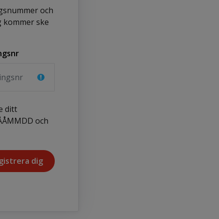
ngsnummer och
ing kommer ske
ngsnr
 ditt
ÅÅÅÅMMDD och
gistrera dig