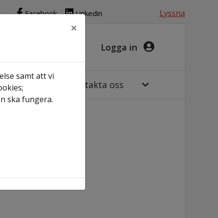
Lyssna
Facebook
Linkedin
×
Logga in
lse samt att vi
Om oss
Kontakta oss
ookies;
an ska fungera.