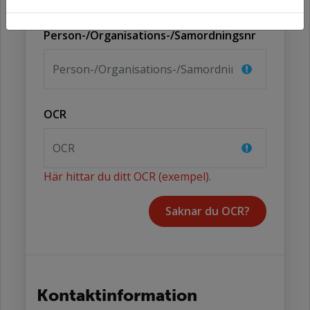
dina kontaktuppgifter att fyllas i.
Person-/Organisations-/Samordningsnr
OCR
Här hittar du ditt OCR (exempel).
Kontaktinformation