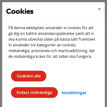
Lyssna
Facebook
Linkedin
×
Cookies
På denna webbplats använder vi cookies för att
ge dig en bättre användarupplevelse samt att vi
ska kunna utveckla sidan på bästa sätt framöver.
Vi använder tre kategorier av cookies;
Hem
Mina sidor
Registrera dig
nödvändiga, prestanda och marknadsföring, där
Registrering boende
de nödvändiga krävs för att sidan ska fungera.
Registrering boende
Godkänn alla
Verifiera din registrering
Endast nödvändiga
Inställningar
Genom att fylla i personnummer och ett OCR
nummer från en faktura från oss kommer