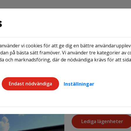
s
nvänder vi cookies för att ge dig en bättre användaruppleve
Ledigt just nu
Frågor & Svar
dan på bästa sätt framöver. Vi använder tre kategorier av c
a och marknadsföring, där de nödvändiga krävs för att sid
åden
Smedsgatan 1
Endast nödvändiga
Inställningar
Lediga lägenheter