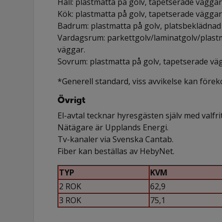
Hall: plastmatta på golv, tapetserade väggar
Kök: plastmatta på golv, tapetserade väggar
Badrum: plastmatta på golv, platsbeklädnad
Vardagsrum: parkettgolv/laminatgolv/plastm
väggar.
Sovrum: plastmatta på golv, tapetserade vä
*Generell standard, viss avvikelse kan före
Övrigt
El-avtal tecknar hyresgästen själv med valfri
Nätägare är Upplands Energi.
Tv-kanaler via Svenska Cantab.
Fiber kan beställas av HebyNet.
TYP
KVM
2 ROK
62,9
3 ROK
75,1