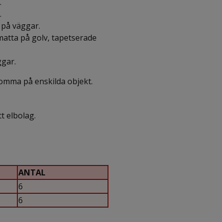
.
.
 på väggar.
atta på golv, tapetserade
ggar.
komma på enskilda objekt.
tt elbolag.
ANTAL
6
6