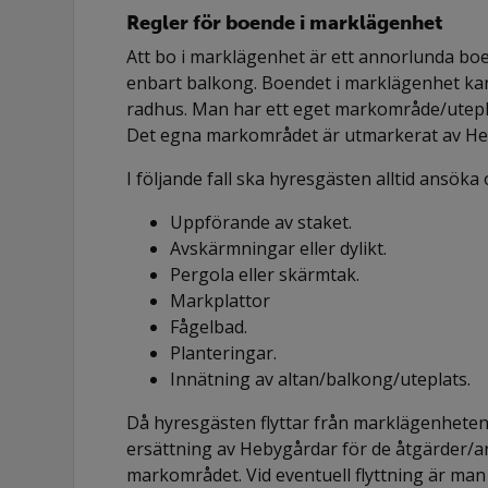
Regler för boende i marklägenhet
Att bo i marklägenhet är ett annorlunda bo
enbart balkong. Boendet i marklägenhet kan
radhus. Man har ett eget markområde/utepla
Det egna markområdet är utmarkerat av H
I följande fall ska hyresgästen alltid ansöka
Uppförande av staket.
Avskärmningar eller dylikt.
Pergola eller skärmtak.
Markplattor
Fågelbad.
Planteringar.
Innätning av altan/balkong/uteplats.
Då hyresgästen flyttar från marklägenheten ä
ersättning av Hebygårdar för de åtgärder/
markområdet. Vid eventuell flyttning är man s