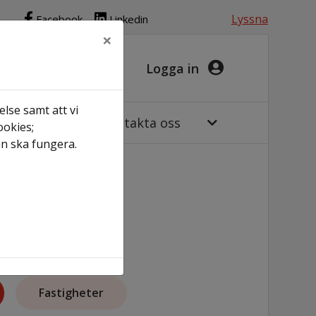
Lyssna
Facebook
Linkedin
×
Logga in
lse samt att vi
Om oss
Kontakta oss
ookies;
an ska fungera.
Fastigheter