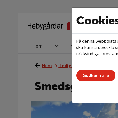
Cookie
På denna webbplats a
Hem
Mina sidor
ska kunna utveckla si
nödvändiga, prestand
Hem
Ledigt just nu
Våra omr
Godkänn alla
Smedsgatan 1