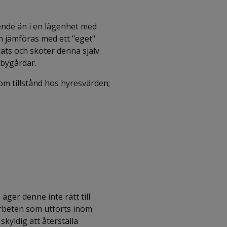
ende än i en lägenhet med
 jämföras med ett "eget"
ts och sköter denna själv.
ebygårdar.
 om tillstånd hos hyresvärden;
ger denne inte rätt till
arbeten som utförts inom
kyldig att återställa